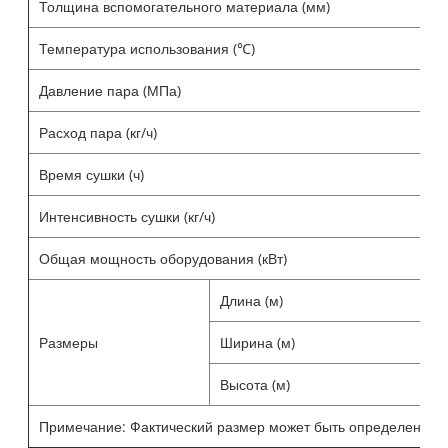
Толщина вспомогательного материала (мм)
1
Температура использования (℃)
5
Давление пара (МПа)
0
Расход пара (кг/ч)
1
Время сушки (ч)
0
Интенсивность сушки (кг/ч)
6
Общая мощность оборудования (кВт)
Длина (м)
9
Размеры
Ширина (м)
1
Высота (м)
2
Примечание: Фактический размер может быть определен в со