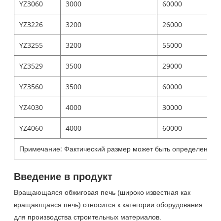
YZ3060
3000
60000
YZ3226
3200
26000
YZ3255
3200
55000
YZ3529
3500
29000
YZ3560
3500
60000
YZ4030
4000
30000
YZ4060
4000
60000
Примечание: Фактический размер может быть определен в со
Введение в продукт
Вращающаяся обжиговая печь (широко известная как
вращающаяся печь) относится к категории оборудования
для производства строительных материалов.