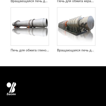
Вращающаяся печь для обжига кварцевого песка
Печь для обжига керамического песка
Печь для обжига глинозема
Вращающаяся печь для обжига литий-железо-фосфата