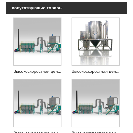
сопутствующие товары
Высокоскоростная центробежная распылительная сушилка для растворов растений
Высокоскоростная центробежная распылительная сушилка для аминокислот
Высокоскоростная центробежная распылительная сушилка для охотничьей кровяной муки
Высокоскоростная центробежная распылительная сушилка для оксида магния