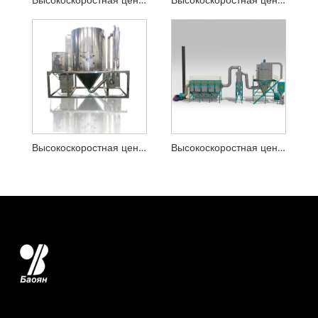
Высокоскоростная центробежная распылительная сушилка для пектина
Высокоскоростная центробежная распылительная сушилка для химического маточного раствора